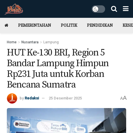
PEMERINTAHAN
POLITIK
PENDIDIKAN
KES
Home
Nusantara
Lampung
HUT Ke-130 BRI, Region 5
Bandar Lampung Himpun
Rp231 Juta untuk Korban
Bencana Sumatra
A
by
Redaksi
25 Desember 2025
A