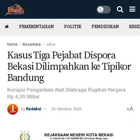
PEMERINTAHAN
POLITIK
PENDIDIKAN
KES
Home
Nusantara
Jabar
Kasus Tiga Pejabat Dispora
Bekasi Dilimpahkan ke Tipikor
Bandung
Korupsi Pengadaan Alat Olahraga Rugikan Negara
Rp 4,39 Miliar
A
by
Redaksi
23 Oktober 2025
A