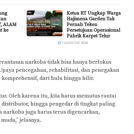
ung
Ketua RT Ungkap Warga
tan
Hajimena Garden Tak
if, ALAM
Pernah Teken
t ke
Persetujuan Operasional
Pabrik Karpet Telur
7 AGUSTUS 2026
antasan narkoba tidak bisa hanya berfokus
. Upaya pencegahan, rehabilitasi, dan penegakan
komprehensif, dari hulu hingga hilir.
tur. Oleh karena itu, kita harus memutus rantai
distributor, hingga pengedar di tingkat paling
 narkoba juga harus terus digencarkan,
 muda,” jelasnya.