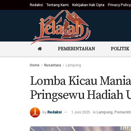
Redaksi
Tentang Kami
Kebijakan Hak Cipta
Privacy Policy
PEMERINTAHAN
POLITIK
Home
Nusantara
Lampung
Lomba Kicau Mania 
Pringsewu Hadiah 
by
Redaksi
1 Juni 2025
in
Lampung
,
Pemerint