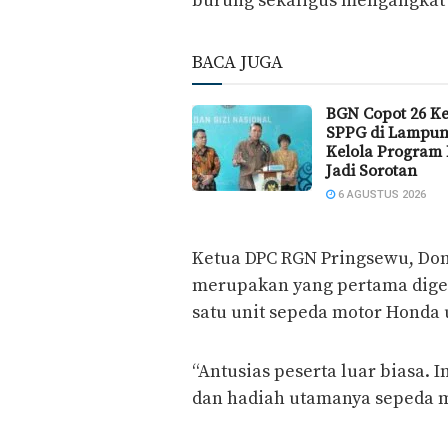
burung sekaligus mengangkat po
BACA JUGA
BGN Copot 26 K
SPPG di Lampun
Kelola Program
Jadi Sorotan
6 AGUSTUS 2026
Ketua DPC RGN Pringsewu, Do
merupakan yang pertama dige
satu unit sepeda motor Honda
“Antusias peserta luar biasa. 
dan hadiah utamanya sepeda m