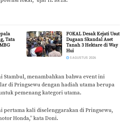
tensi lokal,” ujar H. Reza.
epala
FOKAL Desak Kejati Usut
g, Tata
Dugaan Skandal Aset
 MBG
Tanah 3 Hektare di Way
Hui
5 AGUSTUS 2026
ni Stambul, menambahkan bahwa event ini
lar di Pringsewu dengan hadiah utama berupa
 untuk pemenang kategori utama.
Ini pertama kali diselenggarakan di Pringsewu,
otor Honda,” kata Doni.