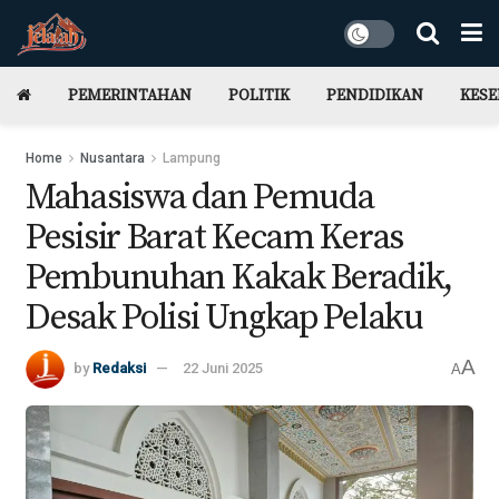
PEMERINTAHAN
POLITIK
PENDIDIKAN
KES
Home
Nusantara
Lampung
Mahasiswa dan Pemuda
Pesisir Barat Kecam Keras
Pembunuhan Kakak Beradik,
Desak Polisi Ungkap Pelaku
A
by
Redaksi
22 Juni 2025
A