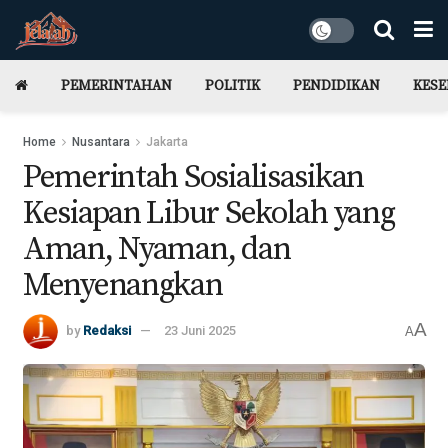
PEMERINTAHAN
POLITIK
PENDIDIKAN
KES
Home
Nusantara
Jakarta
Pemerintah Sosialisasikan
Kesiapan Libur Sekolah yang
Aman, Nyaman, dan
Menyenangkan
A
by
Redaksi
23 Juni 2025
A