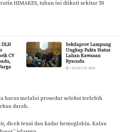
rutin HIMAKES, tahun ini diikuti sekitar 50
k DLH
Sekdaprov Lampung
n
Ungkap Fakta Status
brik CV
Lahan Kawasan
padu,
Ryacudu
Warga
7 AGUSTUS 2026
a harus melalui prosedur seleksi terlebih
rkan darah.
r, dicek tensi dan kadar hemoglobin. Kalau
onor,” jelasnya.