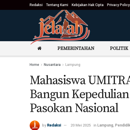
Redaksi
Tentang Kami
Kebijakan Hak Cipta
Privacy Policy
PEMERINTAHAN
POLITIK
Home
Nusantara
Lampung
Mahasiswa UMITRA 
Bangun Kepedulian 
Pasokan Nasional
by
Redaksi
20 Mei 2025
in
Lampung
,
Pendidi