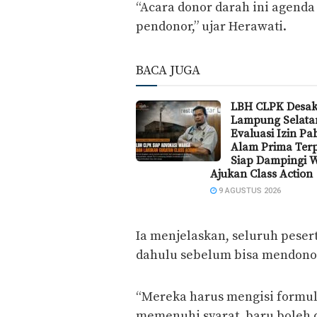
“Acara donor darah ini agenda 
pendonor,” ujar Herawati.
BACA JUGA
LBH CLPK Desa
Lampung Selata
Evaluasi Izin Pa
Alam Prima Ter
Siap Dampingi 
Ajukan Class Action
9 AGUSTUS 2026
Ia menjelaskan, seluruh pesert
dahulu sebelum bisa mendono
“Mereka harus mengisi formuli
memenuhi syarat, baru boleh d