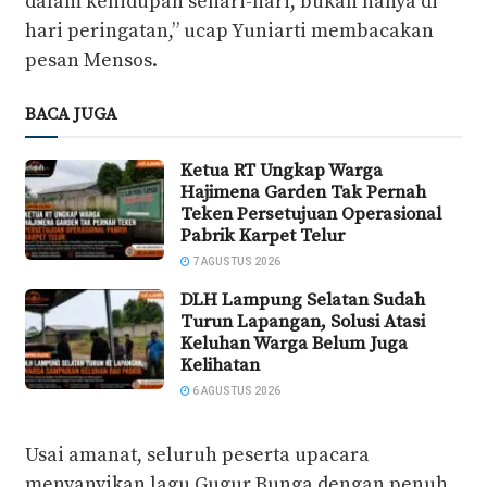
dalam kehidupan sehari-hari, bukan hanya di
hari peringatan,” ucap Yuniarti membacakan
pesan Mensos.
BACA JUGA
Ketua RT Ungkap Warga
Hajimena Garden Tak Pernah
Teken Persetujuan Operasional
Pabrik Karpet Telur
7 AGUSTUS 2026
DLH Lampung Selatan Sudah
Turun Lapangan, Solusi Atasi
Keluhan Warga Belum Juga
Kelihatan
6 AGUSTUS 2026
Usai amanat, seluruh peserta upacara
menyanyikan lagu Gugur Bunga dengan penuh