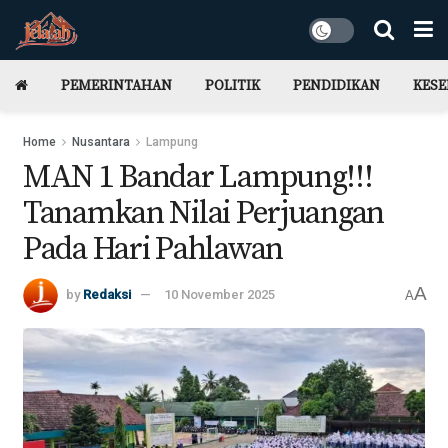
PEMERINTAHAN
POLITIK
PENDIDIKAN
KES
Home
Nusantara
Lampung
MAN 1 Bandar Lampung!!!
Tanamkan Nilai Perjuangan
Pada Hari Pahlawan
A
by
Redaksi
10 November 2025
A