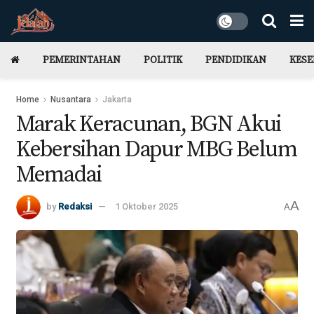
PEMERINTAHAN
POLITIK
PENDIDIKAN
KES
Home
Nusantara
Jakarta
Marak Keracunan, BGN Akui
Kebersihan Dapur MBG Belum
Memadai
A
by
Redaksi
1 Oktober 2025
A