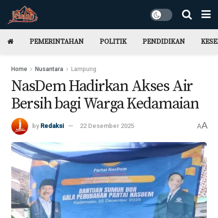
PEMERINTAHAN
POLITIK
PENDIDIKAN
KES
Home
Nusantara
Lampung
NasDem Hadirkan Akses Air
Bersih bagi Warga Kedamaian
A
by
Redaksi
22 Desember 2025
A