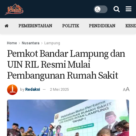
PEMERINTAHAN
POLITIK
PENDIDIKAN
KES
Home
Nusantara
Lampung
Pemkot Bandar Lampung dan
UIN RIL Resmi Mulai
Pembangunan Rumah Sakit
A
by
Redaksi
2 Mei 2025
A