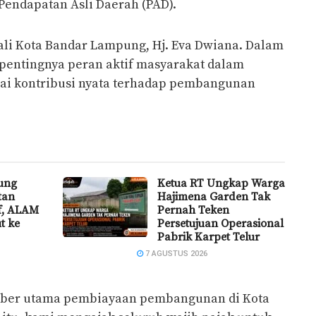
Pendapatan Asli Daerah (PAD).
ali Kota Bandar Lampung, Hj. Eva Dwiana. Dalam
entingnya peran aktif masyarakat dalam
ai kontribusi nyata terhadap pembangunan
ung
Ketua RT Ungkap Warga
tan
Hajimena Garden Tak
if, ALAM
Pernah Teken
t ke
Persetujuan Operasional
Pabrik Karpet Telur
7 AGUSTUS 2026
mber utama pembiayaan pembangunan di Kota