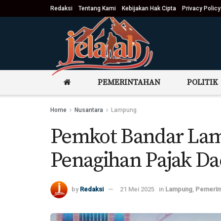
Redaksi
Tentang Kami
Kebijakan Hak Cipta
Privacy Policy
PEMERINTAHAN
POLITIK
Home
Nusantara
Lampung
Pemkot Bandar Lamp
Penagihan Pajak Da
by
Redaksi
21 Mei 2025
in
Lampung
,
Pemerin