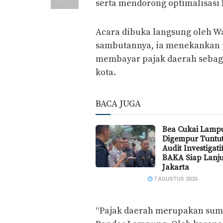
serta mendorong optimalisasi 
Acara dibuka langsung oleh W
sambutannya, ia menekankan p
membayar pajak daerah sebag
kota.
BACA JUGA
Bea Cukai Lamp
Digempur Tuntu
Audit Investigat
BAKA Siap Lanju
Jakarta
7 AGUSTUS 2026
“Pajak daerah merupakan su