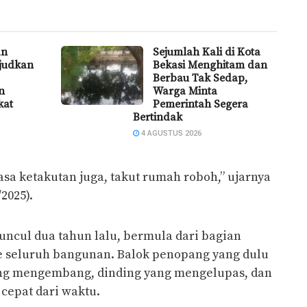
an
Sejumlah Kali di Kota
ujudkan
Bekasi Menghitam dan
Berbau Tak Sedap,
n
Warga Minta
kat
Pemerintah Segera
Bertindak
4 AGUSTUS 2026
asa ketakutan juga, takut rumah roboh,” ujarnya
/2025).
ncul dua tahun lalu, bermula dari bagian
 seluruh bangunan. Balok penopang yang dulu
yang mengembang, dinding yang mengelupas, dan
cepat dari waktu.