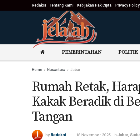
Redaksi
Tentang Kami
Kebijakan Hak Cipta
Privacy Policy
PEMERINTAHAN
POLITIK
Home
Nusantara
Jabar
Rumah Retak, Hara
Kakak Beradik di B
Tangan
by
Redaksi
18 November 2025
in
Jabar
,
Sudu