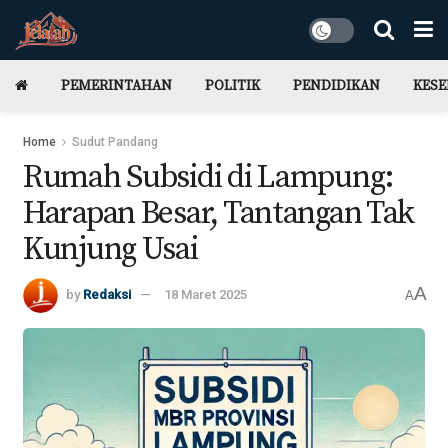
PEMERINTAHAN
POLITIK
PENDIDIKAN
KES
Home
Sudut Pandang
Rumah Subsidi di Lampung:
Harapan Besar, Tantangan Tak
Kunjung Usai
A
by
Redaksi
18 Maret 2025
A