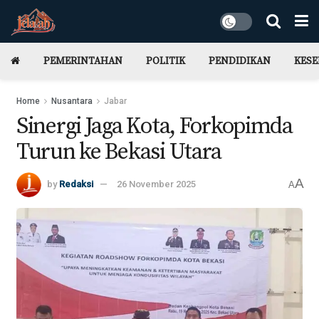
PEMERINTAHAN
POLITIK
PENDIDIKAN
KES
Home
Nusantara
Jabar
‎Sinergi Jaga Kota, Forkopimda
Turun ke Bekasi Utara ‎
A
by
Redaksi
26 November 2025
A