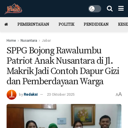
PEMERINTAHAN
POLITIK
PENDIDIKAN
KES
Home
Nusantara
Jabar
SPPG Bojong Rawalumbu
Patriot Anak Nusantara di Jl.
Makrik Jadi Contoh Dapur Gizi
dan Pemberdayaan Warga
A
by
Redaksi
23 Oktober 2025
A