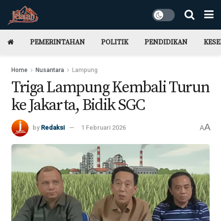
PEMERINTAHAN
POLITIK
PENDIDIKAN
KES
Home
Nusantara
Lampung
Triga Lampung Kembali Turun
ke Jakarta, Bidik SGC
A
by
Redaksi
1 Februari 2026
A