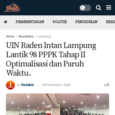
PEMERINTAHAN
POLITIK
PENDIDIKAN
KES
Home
Nusantara
Lampung
UIN Raden Intan Lampung
Lantik 98 PPPK Tahap II
Optimalisasi dan Paruh
Waktu.
A
by
Redaksi
29 November 2025
A