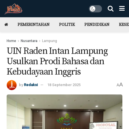
PEMERINTAHAN
POLITIK
PENDIDIKAN
KES
Home
Nusantara
Lampung
UIN Raden Intan Lampung
Usulkan Prodi Bahasa dan
Kebudayaan Inggris
A
by
Redaksi
18 September 2025
A