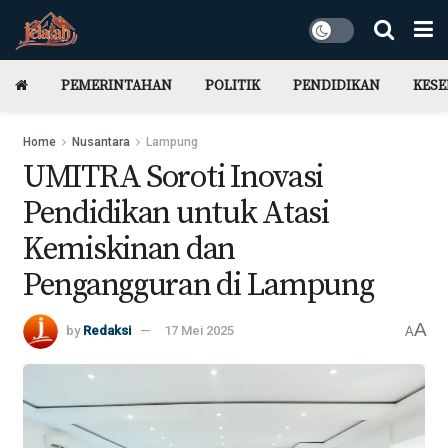
PEMERINTAHAN
POLITIK
PENDIDIKAN
KES
Home
Nusantara
Lampung
UMITRA Soroti Inovasi
Pendidikan untuk Atasi
Kemiskinan dan
Pengangguran di Lampung
A
by
Redaksi
17 Mei 2025
A