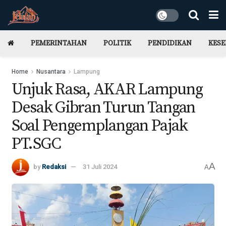
PEMERINTAHAN
POLITIK
PENDIDIKAN
KES
Home
Nusantara
Lampung
Unjuk Rasa, AKAR Lampung
Desak Gibran Turun Tangan
Soal Pengemplangan Pajak
PT.SGC
A
by
Redaksi
31 Juli 2024
A