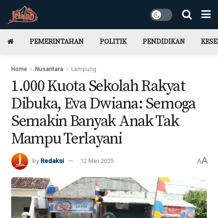
PEMERINTAHAN
POLITIK
PENDIDIKAN
KES
Home
Nusantara
Lampung
1.000 Kuota Sekolah Rakyat
Dibuka, Eva Dwiana: Semoga
Semakin Banyak Anak Tak
Mampu Terlayani
A
by
Redaksi
12 Mei 2025
A