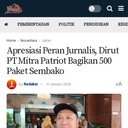
PEMERINTAHAN
POLITIK
PENDIDIKAN
KES
Home
Nusantara
Jabar
Apresiasi Peran Jurnalis, Dirut
PT Mitra Patriot Bagikan 500
Paket Sembako
A
by
Redaksi
6 Januari 2026
A