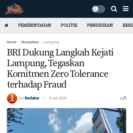
PEMERINTAHAN
POLITIK
PENDIDIKAN
KES
Home
Nusantara
Lampung
BRI Dukung Langkah Kejati
Lampung, Tegaskan
Komitmen Zero Tolerance
terhadap Fraud
A
by
Redaksi
4 Juli 2025
A