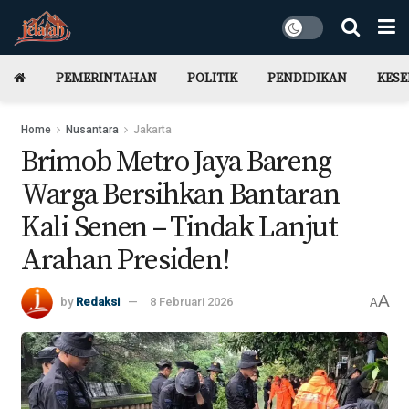
PEMERINTAHAN
POLITIK
PENDIDIKAN
KES
Home
Nusantara
Jakarta
Brimob Metro Jaya Bareng
Warga Bersihkan Bantaran
Kali Senen – Tindak Lanjut
Arahan Presiden!
A
by
Redaksi
8 Februari 2026
A