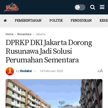
PEMERINTAHAN
POLITIK
PENDIDIKAN
KES
Home
Nusantara
Jakarta
DPRKP DKI Jakarta Dorong
Rusunawa Jadi Solusi
Perumahan Sementara
A
by
Redaksi
14 Februari 2025
A