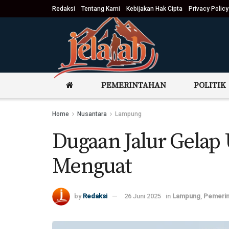
Redaksi
Tentang Kami
Kebijakan Hak Cipta
Privacy Policy
PEMERINTAHAN
POLITIK
Home
Nusantara
Lampung
Dugaan Jalur Gelap 
Menguat
by
Redaksi
26 Juni 2025
in
Lampung
,
Pemerin