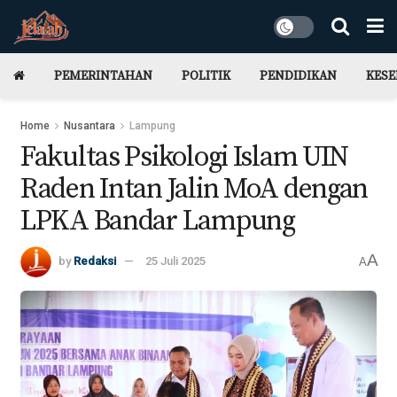
PEMERINTAHAN
POLITIK
PENDIDIKAN
KES
Home
Nusantara
Lampung
Fakultas Psikologi Islam UIN
Raden Intan Jalin MoA dengan
LPKA Bandar Lampung
A
by
Redaksi
25 Juli 2025
A