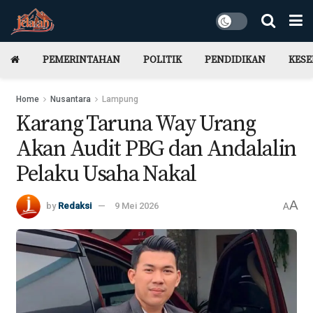
PEMERINTAHAN
POLITIK
PENDIDIKAN
KES
Home
Nusantara
Lampung
Karang Taruna Way Urang
Akan Audit PBG dan Andalalin
Pelaku Usaha Nakal
A
by
Redaksi
9 Mei 2026
A