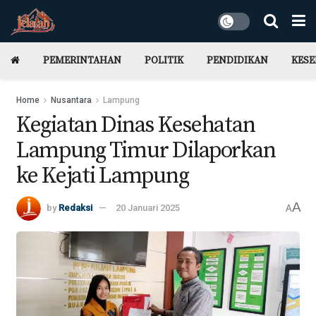
PEMERINTAHAN
POLITIK
PENDIDIKAN
KES
Home
Nusantara
Lampung
Kegiatan Dinas Kesehatan
Lampung Timur Dilaporkan
ke Kejati Lampung
A
by
Redaksi
20 Januari 2025
A