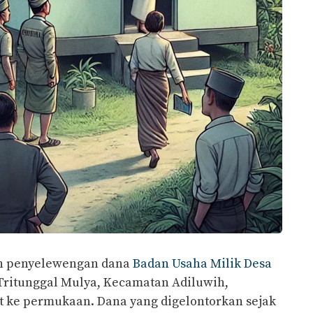
n penyelewengan dana
Badan Usaha Milik Desa
Tritunggal Mulya, Kecamatan Adiluwih,
 ke permukaan. Dana yang digelontorkan sejak