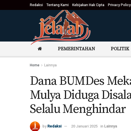
Redaksi
Tentang Kami
Kebijakan Hak Cipta
Privacy Policy
PEMERINTAHAN
POLITIK
Home
Lainnya
Dana BUMDes Mekar
Mulya Diduga Disal
Selalu Menghindar
by
Redaksi
20 Januari 2025
in
Lainnya