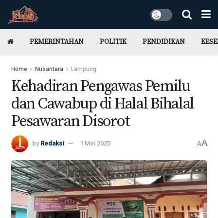
PEMERINTAHAN
POLITIK
PENDIDIKAN
KES
Home
Nusantara
Lampung
Kehadiran Pengawas Pemilu
dan Cawabup di Halal Bihalal
Pesawaran Disorot
A
by
Redaksi
1 Mei 2025
A