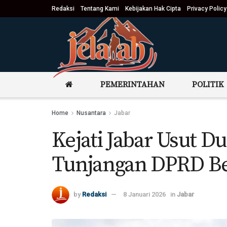
Redaksi
Tentang Kami
Kebijakan Hak Cipta
Privacy Policy
PEMERINTAHAN
POLITIK
Home
Nusantara
Jabar
Kejati Jabar Usut D
Tunjangan DPRD Be
by
Redaksi
8 Januari 2026
in
Jabar