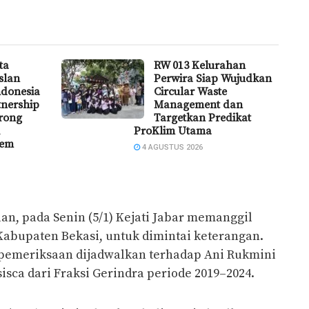
ta
RW 013 Kelurahan
slan
Perwira Siap Wujudkan
ndonesia
Circular Waste
tnership
Management dan
rong
Targetkan Predikat
ProKlim Utama
tem
4 AGUSTUS 2026
n, pada Senin (5/1) Kejati Jabar memanggil
 Kabupaten Bekasi, untuk dimintai keterangan.
), pemeriksaan dijadwalkan terhadap Ani Rukmini
sisca dari Fraksi Gerindra periode 2019–2024.