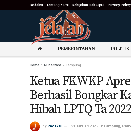
Redaksi
Tentang Kami
Kebijakan Hak Cipta
Privacy Policy
PEMERINTAHAN
POLITIK
Home
Nusantara
Lampung
Ketua FKWKP Apresi
Berhasil Bongkar K
Hibah LPTQ Ta 202
by
Redaksi
31 Januari 2025
in
Lampung
,
Peme