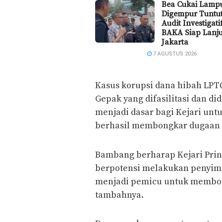
Bea Cukai Lamp
Digempur Tuntu
Audit Investigat
BAKA Siap Lanju
Jakarta
7 AGUSTUS 2026
Kasus korupsi dana hibah LPTQ
Gepak yang difasilitasi dan d
menjadi dasar bagi Kejari un
berhasil membongkar dugaan K
Bambang berharap Kejari Prin
berpotensi melakukan penyimp
menjadi pemicu untuk membon
tambahnya.