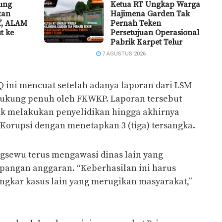
ung
Ketua RT Ungkap Warga
tan
Hajimena Garden Tak
if, ALAM
Pernah Teken
t ke
Persetujuan Operasional
Pabrik Karpet Telur
7 AGUSTUS 2026
 ini mencuat setelah adanya laporan dari LSM
idukung penuh oleh FKWKP. Laporan tersebut
tuk melakukan penyelidikan hingga akhirnya
orupsi dengan menetapkan 3 (tiga) tersangka.
gsewu terus mengawasi dinas lain yang
angan anggaran. “Keberhasilan ini harus
gkar kasus lain yang merugikan masyarakat,”