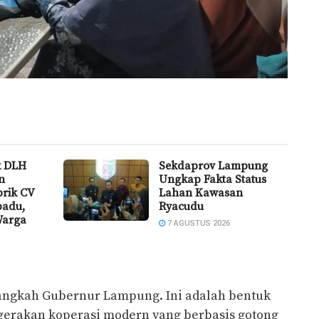
k DLH
Sekdaprov Lampung
n
Ungkap Fakta Status
brik CV
Lahan Kawasan
padu,
Ryacudu
Warga
7 AGUSTUS 2026
angkah Gubernur Lampung. Ini adalah bentuk
gerakan koperasi modern yang berbasis gotong