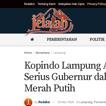
Redaksi
Tentang Kami
Kebijakan Hak Cipta
Privacy Policy
PEMERINTAHAN
POLITIK
Home
Nusantara
Lampung
Kopindo Lampung A
Serius Gubernur da
Merah Putih
by
Redaksi
20 Mei 2025
in
Lampung
,
Pemerin