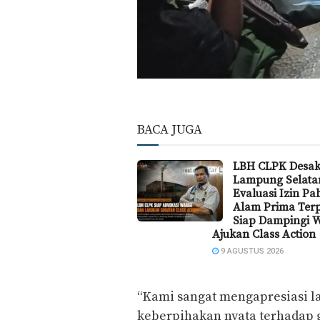
BACA JUGA
LBH CLPK Desa
Lampung Selata
Evaluasi Izin Pa
Alam Prima Ter
Siap Dampingi 
Ajukan Class Action
9 AGUSTUS 2026
“Kami sangat mengapresiasi l
keberpihakan nyata terhadap 