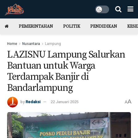
PEMERINTAHAN
POLITIK
PENDIDIKAN
KES
Home
Nusantara
Lampung
LAZISNU Lampung Salurkan
Bantuan untuk Warga
Terdampak Banjir di
Bandarlampung
A
by
Redaksi
22 Januari 2025
A