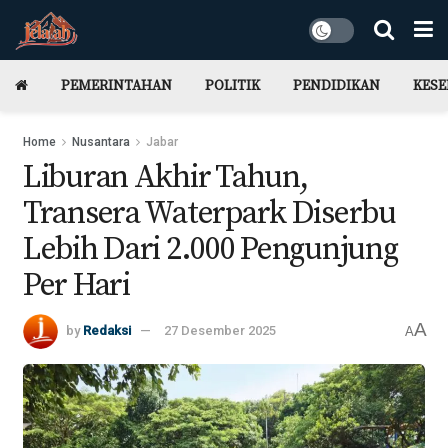
PEMERINTAHAN
POLITIK
PENDIDIKAN
KES
Home
Nusantara
Jabar
Liburan Akhir Tahun,
Transera Waterpark Diserbu
Lebih Dari 2.000 Pengunjung
Per Hari
A
by
Redaksi
27 Desember 2025
A