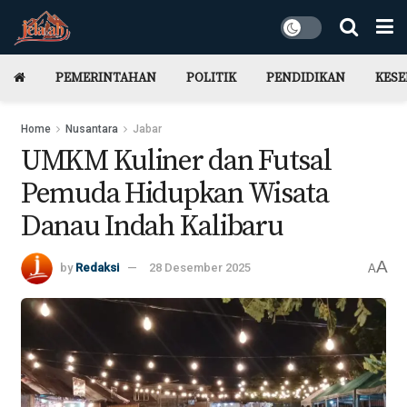
PEMERINTAHAN
POLITIK
PENDIDIKAN
KES
Home
Nusantara
Jabar
UMKM Kuliner dan Futsal
Pemuda Hidupkan Wisata
Danau Indah Kalibaru
A
by
Redaksi
28 Desember 2025
A