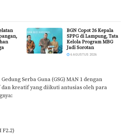
latan
BGN Copot 26 Kepala
pangan,
SPPG di Lampung, Tata
uhan
Kelola Program MBG
ga
Jadi Sorotan
6 AGUSTUS 2026
i Gedung Serba Guna (GSG) MAN 1 dengan
an kreatif yang diikuti antusias oleh para
gnya:
 F2.2)