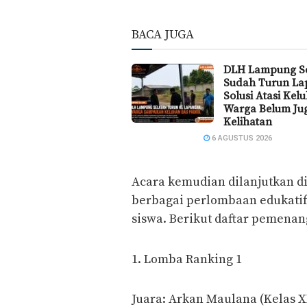
BACA JUGA
DLH Lampung Se
Sudah Turun La
Solusi Atasi Kel
Warga Belum Ju
Kelihatan
6 AGUSTUS 2026
Acara kemudian dilanjutkan d
berbagai perlombaan edukatif d
siswa. Berikut daftar pemenan
1. Lomba Ranking 1
Juara: Arkan Maulana (Kelas XI