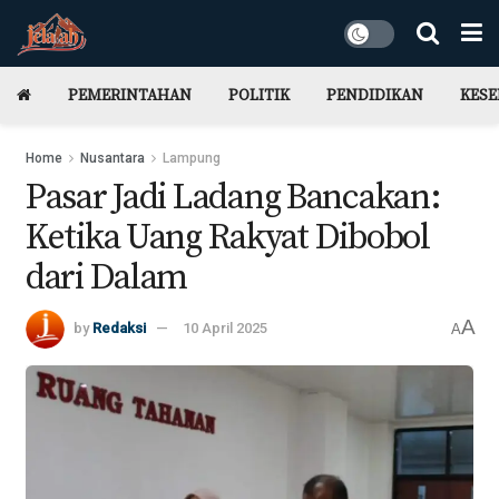
PEMERINTAHAN
POLITIK
PENDIDIKAN
KES
Home
Nusantara
Lampung
Pasar Jadi Ladang Bancakan:
Ketika Uang Rakyat Dibobol
dari Dalam
A
by
Redaksi
10 April 2025
A