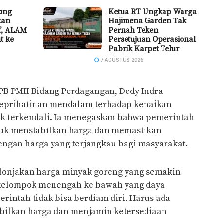
ung
Ketua RT Ungkap Warga
tan
Hajimena Garden Tak
if, ALAM
Pernah Teken
t ke
Persetujuan Operasional
Pabrik Karpet Telur
7 AGUSTUS 2026
 PB PMII Bidang Perdagangan, Dedy Indra
keprihatinan mendalam terhadap kenaikan
ak terkendali. Ia menegaskan bahwa pemerintah
tuk menstabilkan harga dan memastikan
engan harga yang terjangkau bagi masyarakat.
 lonjakan harga minyak goreng yang semakin
kelompok menengah ke bawah yang daya
erintah tidak bisa berdiam diri. Harus ada
bilkan harga dan menjamin ketersediaan