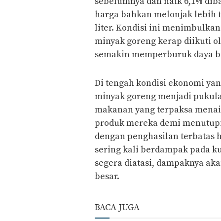
sebelumnya dan naik 6,1% diba
harga bahkan melonjak lebih t
liter. Kondisi ini menimbulka
minyak goreng kerap diikuti o
semakin memperburuk daya be
Di tengah kondisi ekonomi ya
minyak goreng menjadi pukulan
makanan yang terpaksa menai
produk mereka demi menutupi 
dengan penghasilan terbatas h
sering kali berdampak pada kua
segera diatasi, dampaknya aka
besar.
BACA JUGA