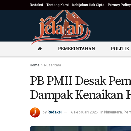
Redaksi
Tentang Kami
Kebijakan Hak Cipta
Privacy Policy
PEMERINTAHAN
POLITIK
Home
Nusantara
PB PMII Desak Pem
Dampak Kenaikan H
by
Redaksi
6 Februari 2025
in
Nusantara
,
Pem