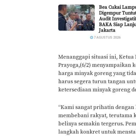
Bea Cukai Lamp
Digempur Tuntu
Audit Investigat
BAKA Siap Lanju
Jakarta
7 AGUSTUS 2026
Menanggapi situasi ini, Ketua
Prayoga,(6/2) menyampaikan 
harga minyak goreng yang tid
harus segera turun tangan un
ketersediaan minyak goreng d
“Kami sangat prihatin dengan
membebani rakyat, terutama 
belinya semakin tergerus. Pem
langkah konkret untuk mensta