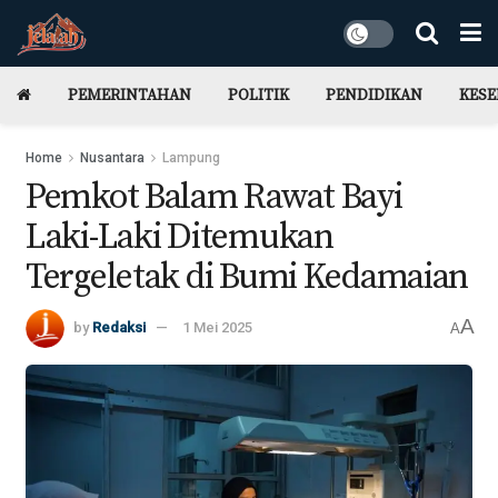
PEMERINTAHAN
POLITIK
PENDIDIKAN
KES
Home
Nusantara
Lampung
Pemkot Balam Rawat Bayi
Laki-Laki Ditemukan
Tergeletak di Bumi Kedamaian
A
by
Redaksi
1 Mei 2025
A