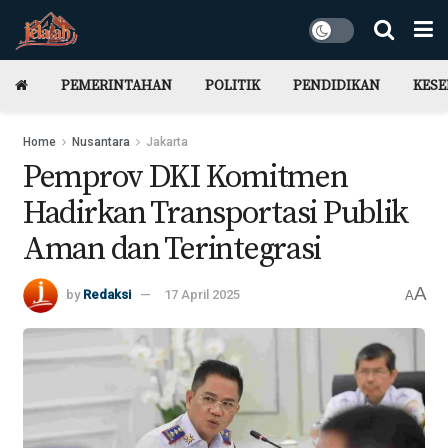
PEMERINTAHAN
POLITIK
PENDIDIKAN
KES
Home
Nusantara
Jakarta
Pemprov DKI Komitmen
Hadirkan Transportasi Publik
Aman dan Terintegrasi
A
by
Redaksi
17 April 2025
A