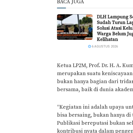
BACA JUGA
DLH Lampung Se
Sudah Turun La
Solusi Atasi Kel
Warga Belum Ju
Kelihatan
6 AGUSTUS 2026
Ketua LP2M, Prof. Dr. H. A. K
merupakan suatu keniscayaan 
bukan hanya bagian dari trida
bersama, baik di dunia akade
“Kegiatan ini adalah upaya un
bisa bersaing, bukan hanya di 
Publikasi bereputasi bukan s
kontribusi nyata dalam penge