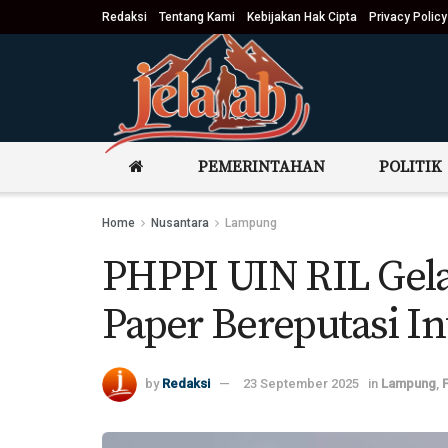
Redaksi
Tentang Kami
Kebijakan Hak Cipta
Privacy Policy
PEMERINTAHAN
POLITIK
Home
Nusantara
Lampung
PHPPI UIN RIL Gela
Paper Bereputasi In
by
Redaksi
23 September 2025
in
Lampung
,