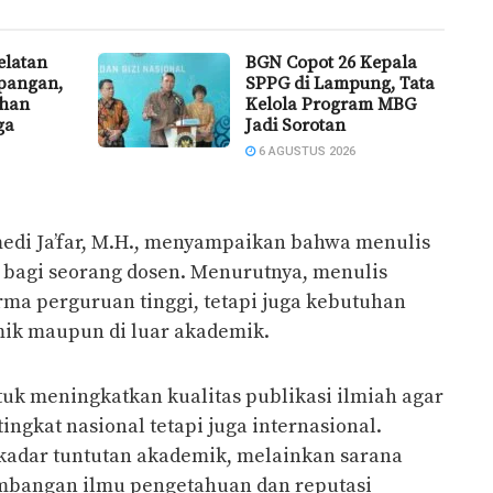
latan
BGN Copot 26 Kepala
pangan,
SPPG di Lampung, Tata
uhan
Kelola Program MBG
ga
Jadi Sorotan
6 AGUSTUS 2026
umedi Ja’far, M.H., menyampaikan bahwa menulis
bagi seorang dosen. Menurutnya, menulis
rma perguruan tinggi, tetapi juga kebutuhan
mik maupun di luar akademik.
tuk meningkatkan kualitas publikasi ilmiah agar
tingkat nasional tetapi juga internasional.
ekadar tuntutan akademik, melainkan sarana
mbangan ilmu pengetahuan dan reputasi