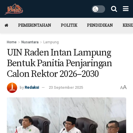
PEMERINTAHAN
POLITIK
PENDIDIKAN
KES
Home
Nusantara
Lampung
UIN Raden Intan Lampung
Bentuk Panitia Penjaringan
Calon Rektor 2026–2030
A
by
Redaksi
23 September 2025
A