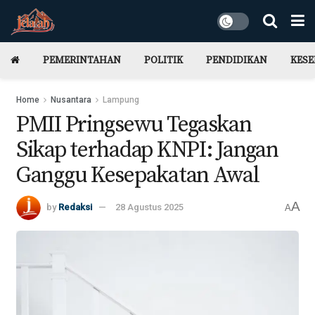
PEMERINTAHAN
POLITIK
PENDIDIKAN
KES
Home
Nusantara
Lampung
PMII Pringsewu Tegaskan
Sikap terhadap KNPI: Jangan
Ganggu Kesepakatan Awal
A
by
Redaksi
28 Agustus 2025
A