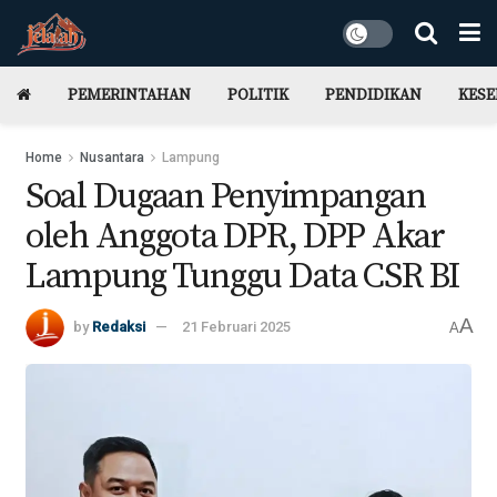
PEMERINTAHAN
POLITIK
PENDIDIKAN
KES
Home
Nusantara
Lampung
Soal Dugaan Penyimpangan
oleh Anggota DPR, DPP Akar
Lampung Tunggu Data CSR BI
A
by
Redaksi
21 Februari 2025
A