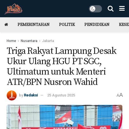
PEMERINTAHAN
POLITIK
PENDIDIKAN
KES
Home
Nusantara
Jakarta
Triga Rakyat Lampung Desak
Ukur Ulang HGU PT SGC,
Ultimatum untuk Menteri
ATR/BPN Nusron Wahid
A
by
Redaksi
25 Agustus 2025
A