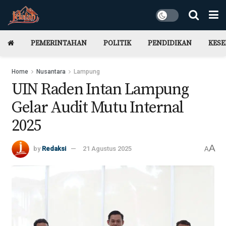
PEMERINTAHAN
POLITIK
PENDIDIKAN
KES
Home
Nusantara
Lampung
UIN Raden Intan Lampung
Gelar Audit Mutu Internal
2025
A
by
Redaksi
21 Agustus 2025
A