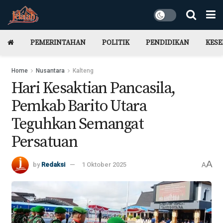
PEMERINTAHAN
POLITIK
PENDIDIKAN
KES
Home
Nusantara
Kalteng
Hari Kesaktian Pancasila,
Pemkab Barito Utara
Teguhkan Semangat
Persatuan
A
by
Redaksi
1 Oktober 2025
A